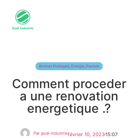
Bonnes Pratiques
,
Energie
,
Planete
Comment proceder
a une renovation
energetique .?
Par
gual-industrie
février 10, 2023
15:07